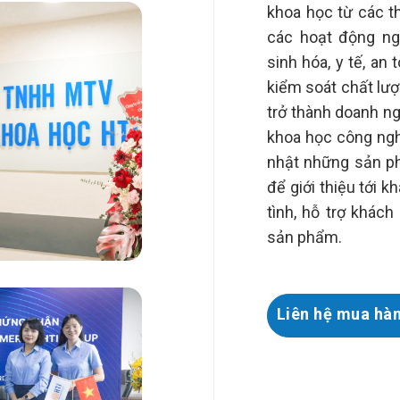
khoa học từ các t
các hoạt động ng
sinh hóa, y tế, an
kiểm soát chất lư
trở thành doanh ng
khoa học công nghệ
nhật những sản ph
để giới thiệu tới k
tình, hỗ trợ khách
sản phẩm.
Liên hệ mua hà