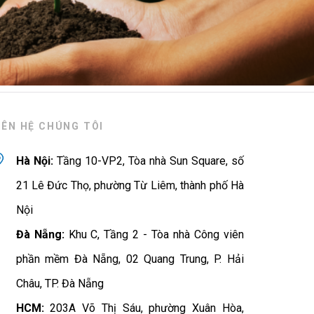
IÊN HỆ CHÚNG TÔI
Hà Nội:
Tầng 10-VP2, Tòa nhà Sun Square, số
21 Lê Đức Thọ, phường Từ Liêm, thành phố Hà
Nội
Đà Nẵng:
Khu C, Tầng 2 - Tòa nhà Công viên
phần mềm Đà Nẵng, 02 Quang Trung, P. Hải
Châu, TP. Đà Nẵng
HCM:
203A Võ Thị Sáu, phường Xuân Hòa,