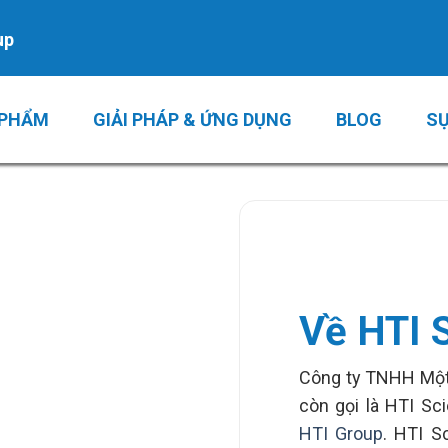
up
 PHẨM
GIẢI PHÁP & ỨNG DỤNG
BLOG
SỰ
Về HTI S
Công ty TNHH Một 
còn gọi là HTI Sci
HTI Group
. HTI S