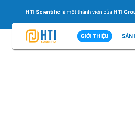
Skip
to
HTI Scientific
là một thành viên của
HTI Gro
content
GIỚI THIỆU
SẢN