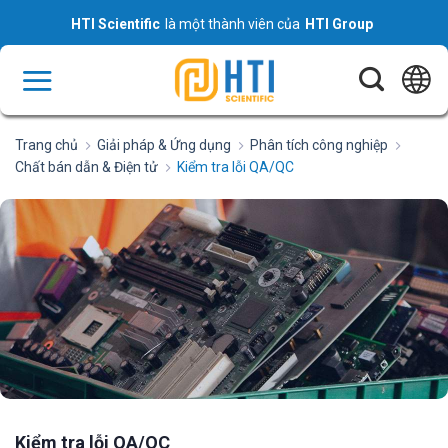
Skip
HTI Scientific
là một thành viên của
HTI Group
to
content
Trang chủ
Giải pháp & Ứng dụng
Phân tích công nghiệp
Chất bán dẫn & Điện tử
Kiểm tra lỗi QA/QC
Kiểm tra lỗi QA/QC