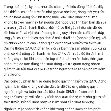
Trong suốt thập kỷ qua, nhu cầu của người tiêu dùng đã thúc đẩy
các thiết bị cá nhân trở nên nhỏ gọn và nhẹ hơn, đồng thời yêu cầu
chúng hoạt động ổn định trong nhiều điều kiện khác nhau mà
không bị treo máy hay tắt nguồn đột ngột. Các linh kiện bán dẫn và
vi mạch (IC) vận hành thiết bị điện tử có thể gặp nhiều vấn đề, do
đó, hóa chất và vật liệu sử dụng trong quy trình sản xuất phải đáp
ứng yêu cầu phát hiện tạp chất ở mức dưới ppt (phần nghìn tỷ), với
độ chính xác cực cao và thời gian dừng thiết bị kiểm tra tối thiểu.
Các hệ thống QA/QC, phân tích lỗi và kiểm tra sản phẩm cuối cùng
phải có khả năng vận hành liên tục 24/7, đảm bảo độ ổn định mà
không xảy ra lỗi. Khi phát hiện tạp chất hoặc nhiễm bẩn, thời gian
phản ứng để tạm dừng sản xuất đóng vai trò quan trọng nhằm
giảm thiểu tổn thất vật liệu và tránh nguy cơ tạo ra sản phẩm kém
chất lượng.
Các công cụ phân tích sử dụng trong quy trình kiểm tra QA/QC cho
ngành bán dẫn không chỉ cần đủ bền để đáp ứng những quy trình
nghiêm ngặt và tuân thủ các tiêu chuẩn SEMI, mà còn phải linh
hoạt để tích hợp với các quy trình sản xuất thế hệ mới như giám sát
trực tuyến, kết nối đám mây và kiểm soát sản xuất tự động.
Ngoài ra, việc phân tích không khí trong phòng sạch nhằm phát