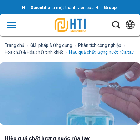
Skip
HTI Scientific
là một thành viên của
HTI Group
to
content
Trang chủ
Giải pháp & Ứng dụng
Phân tích công nghiệp
Hóa chất & Hóa chất tinh khiết
Hiệu quả chất lượng nước rửa tay
Hiệu quả chất lượng nước rửa tay