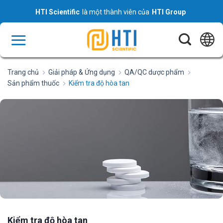
Skip
HTI Scientific
là một thành viên của
HTI Group
to
content
Trang chủ
Giải pháp & Ứng dụng
QA/QC dược phẩm
Sản phẩm thuốc
Kiểm tra độ hòa tan
Kiểm tra độ hòa tan