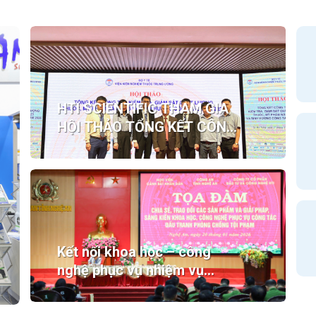
HTI SCIENTIFIC THAM GIA
HỘI THẢO TỔNG KẾT CÔNG
TÁC KIỂM TRA, GIÁM SÁT
CHẤT LƯỢNG THUỐC, MỸ
PHẨM NĂM 2025 VÀ TRIỂN
KHAI CÔNG TÁC NĂM 2026
Kết nối khoa học – công
nghệ phục vụ nhiệm vụ
phòng, chống tội phạm