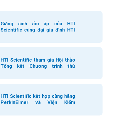
Giáng sinh ấm áp của HTI
Scientific cùng đại gia đình HTI
Group
HTI Scientific tham gia Hội thảo
Tổng kết Chương trình thử
nghiệm thành thạo bằng so sánh
liên phòng thí nghiệm năm 2025
HTI Scientific kết hợp cùng hãng
PerkinElmer và Viện Kiểm
nghiệm thuốc Trung ương tổ
chức Hội thảo chuyên đề: Kiểm
soát tồn dư kim loại trong Dược
phẩm, Mỹ phẩm và Thực phẩm