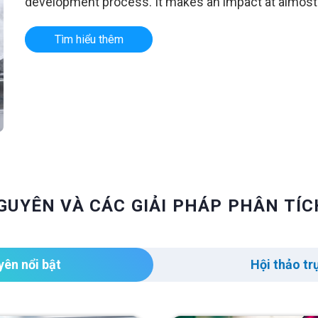
development process. It makes an impact at almost 
Tìm hiểu thêm
GUYÊN VÀ CÁC GIẢI PHÁP PHÂN TÍC
yên nổi bật
Hội thảo tr