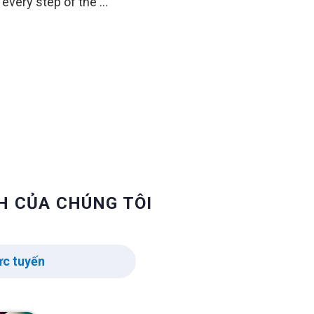
every step of the …
H CỦA CHÚNG TÔI
ực tuyến