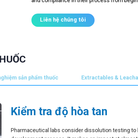
and compliance in their process from begin
Liên hệ chúng tôi
THUỐC
nghiệm sản phẩm thuốc
Extractables & Leacha
Kiểm tra độ hòa tan
Pharmaceutical labs consider dissolution testing to b