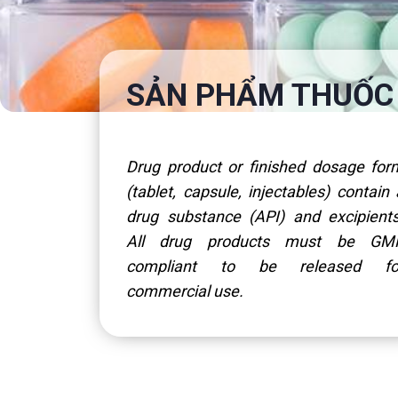
SẢN PHẨM THUỐC
Drug product or finished dosage for
(tablet, capsule, injectables) contain 
drug substance (API) and excipients
All drug products must be GM
compliant to be released fo
commercial use.