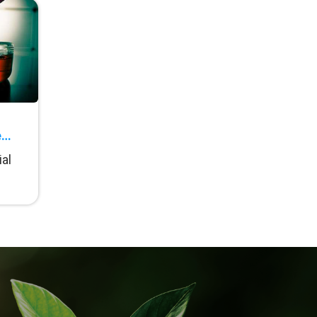
e
als
ial
ICP-