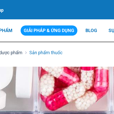
up
 PHẨM
GIẢI PHÁP & ỨNG DỤNG
BLOG
SỰ
dược phẩm
Sản phẩm thuốc