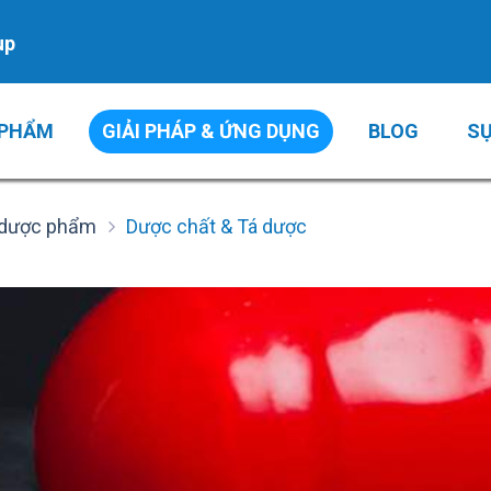
up
 PHẨM
GIẢI PHÁP & ỨNG DỤNG
BLOG
SỰ
dược phẩm
Dược chất & Tá dược