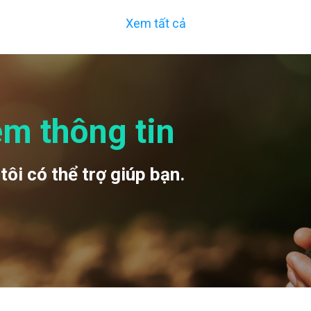
momechanical
8000 ideal for advanced.
Xem tất cả
sis system that’s ideal
êm thông tin
tôi có thể trợ giúp bạn.