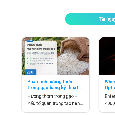
Tài ngu
Phân tích hương thơm
When
trong gạo bằng kỹ thuật
Opti
HS-GC từ PerkinElmer
Hương thơm trong gạo –
Ente
Yếu tố quan trọng tạo nên
4000,
chất lượng gạo ngon....
use,