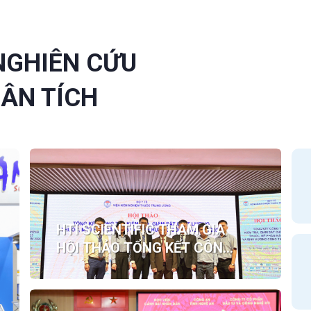
 NGHIÊN CỨU
HÂN TÍCH
HTI SCIENTIFIC THAM GIA
HỘI THẢO TỔNG KẾT CÔNG
TÁC KIỂM TRA, GIÁM SÁT
CHẤT LƯỢNG THUỐC, MỸ
PHẨM NĂM 2025 VÀ TRIỂN