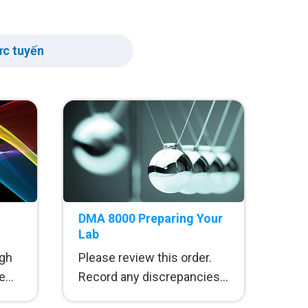
ực tuyến
DMA 8000 Preparing Your
Lab
igh
Please review this order.
le
Record any discrepancies
A
between the PerkinElmer