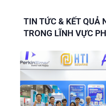
TIN TỨC & KẾT QUẢ
TRONG LĨNH VỰC P