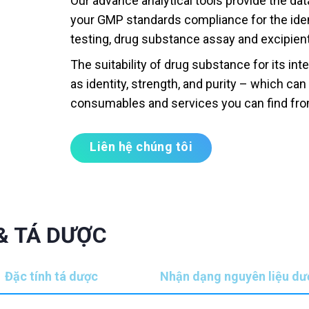
Our advance analytical tools provide the dat
your GMP standards compliance for the iden
testing, drug substance assay and excipient 
The suitability of drug substance for its in
as identity, strength, and purity – which ca
consumables and services you can find fro
Liên hệ chúng tôi
& TÁ DƯỢC
Đặc tính tá dược
Nhận dạng nguyên liệu d