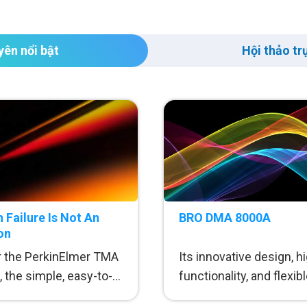
yên nổi bật
Hội thảo tr
 Failure Is Not An
BRO DMA 8000A
on
r the PerkinElmer TMA
Its innovative design, h
 the simple, easy-to-
functionality, and flexib
 rugged
operation make the DM