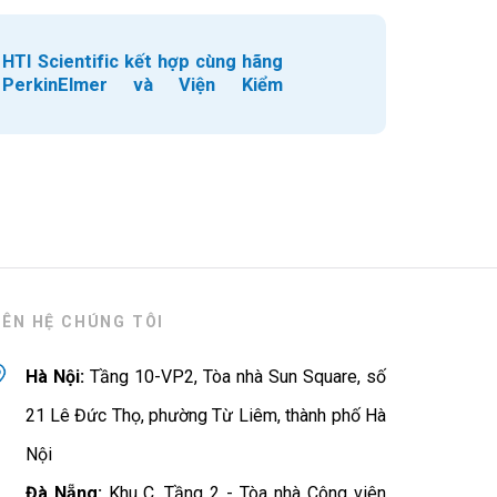
HTI Scientific kết hợp cùng hãng
PerkinElmer và Viện Kiểm
nghiệm thuốc Trung ương tổ
chức Hội thảo chuyên đề: Kiểm
soát tồn dư kim loại trong Dược
phẩm, Mỹ phẩm và Thực phẩm
IÊN HỆ CHÚNG TÔI
Hà Nội:
Tầng 10-VP2, Tòa nhà Sun Square, số
21 Lê Đức Thọ, phường Từ Liêm, thành phố Hà
Nội
Đà Nẵng:
Khu C, Tầng 2 - Tòa nhà Công viên