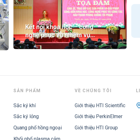
KHAI CÔNG TÁC NĂM 2026
Kết nối khoa học – công
nghệ phục vụ nhiệm vụ
phòng, chống tội phạm
SẢN PHẨM
VỀ CHÚNG TÔI
L
Sắc ký khí
Giới thiệu HTI Scientific
Sắc ký lỏng
Giới thiệu PerkinElmer
Quang phổ hồng ngoại
Giới thiệu HTI Group
Khối phổ plasma cảm