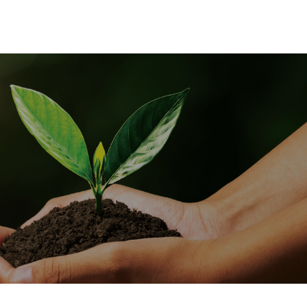
..
order and your Purchase
Order,...