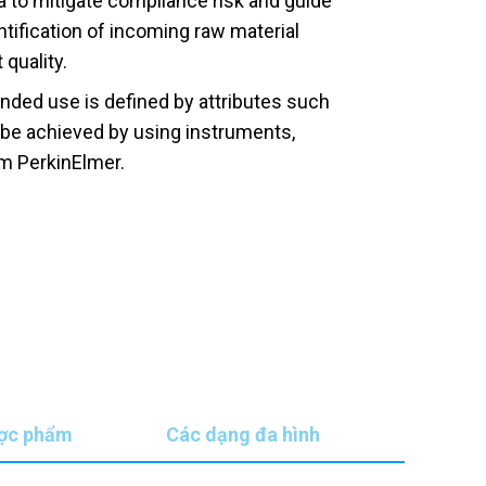
a to mitigate compliance risk and guide
tification of incoming raw material
quality.
tended use is defined by attributes such
n be achieved by using instruments,
m PerkinElmer.
ược phẩm
Các dạng đa hình