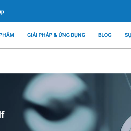
up
 PHẨM
GIẢI PHÁP & ỨNG DỤNG
BLOG
SỰ
f