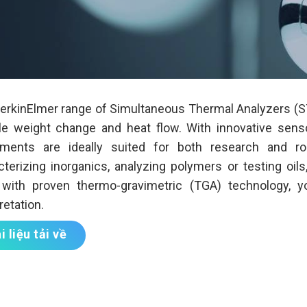
erkinElmer range of Simultaneous Thermal Analyzers (ST
e weight change and heat flow. With innovative sens
uments are ideally suited for both research and rou
cterizing inorganics, analyzing polymers or testing oil
with proven thermo-gravimetric (TGA) technology, yo
retation.
i liệu tải về