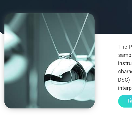
The P
sampl
instr
chara
DSC) 
interp
Tà