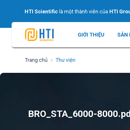
Skip
to
HTI Scientific
là một thành viên của
HTI Gro
content
GIỚI THIỆU
SẢN
Trang chủ
Thư viện
BRO_STA_6000-8000.pd