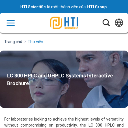
Skip
HTI Scientific
là một thành viên của
HTI Group
to
content
Trang chủ
Thư viện
LC 300 HPLC and UHPLC Systems Interactive
Brochure
For laboratories looking to achieve the highest levels of versatility
without compromising on productivity, the LC 300 HPLC and