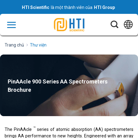
Skip
HTI Scientific
là một thành viên của
HTI Group
to
content
Trang chủ
Thư viện
PinAAcle 900 Series AA Spectrometers
Brochure
™
The PinAAcle
series of atomic absorption (AA) spectrometers
brings AA performance to new heights. Engineered with an array