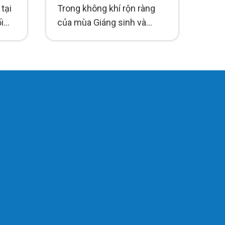
m
đình HTI Group
tại
Trong không khí rộn ràng
i
của mùa Giáng sinh và
những ngày cuối năm
2025,...