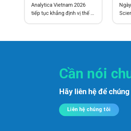
Dấu ấn tiên phong công
CÔN
Analytica Vietnam 2026
Ngày
nghệ phân tích.
GIÁ
tiếp tục khẳng định vị thế là
Scien
THU
sự kiện hàng đầu trong...
thảo
2025
CÔN
kiểm t
Cần nói ch
Hãy liên hệ để chúng 
Liên hệ chúng tôi