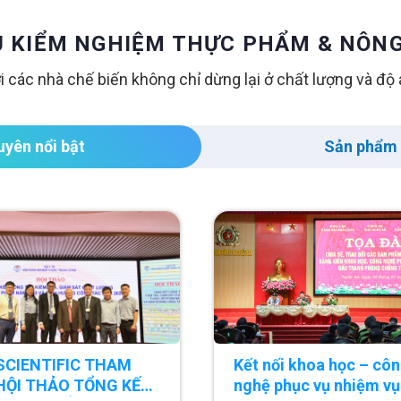
 KIỂM NGHIỆM THỰC PHẨM & NÔNG
 các nhà chế biến không chỉ dừng lại ở chất lượng và đ
uyên nổi bật
Sản phẩm 
SCIENTIFIC THAM
Kết nối khoa học – cô
 HỘI THẢO TỔNG KẾT
nghệ phục vụ nhiệm vụ