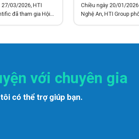
G TÁC KIỂM TRA,
phòng, chống tội phạ
 27/03/2026, HTI
Chiều ngày 20/01/2026 
M SÁT CHẤT LƯỢNG
tific đã tham gia Hội
Nghệ An, HTI Group phố
ỐC, MỸ PHẨM NĂM
 Tổng kết công tác
hợp cùng Công an tỉnh
 VÀ TRIỂN KHAI
G TÁC NĂM 2026
ra,...
Nghệ...
uyện với chuyên gia
tôi có thể trợ giúp bạn.