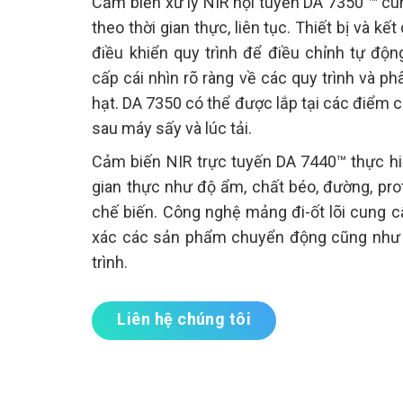
Cảm biến xử lý NIR nội tuyến DA 7350 ™ c
theo thời gian thực, liên tục. Thiết bị và k
điều khiển quy trình để điều chỉnh tự độ
cấp cái nhìn rõ ràng về các quy trình và p
hạt. DA 7350 có thể được lắp tại các điểm ch
sau máy sấy và lúc tải.
Cảm biến NIR trực tuyến DA 7440™ thực hi
gian thực như độ ẩm, chất béo, đường, prot
chế biến. Công nghệ mảng đi-ốt lõi cung c
xác các sản phẩm chuyển động cũng như k
trình.
Liên hệ chúng tôi