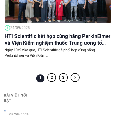
24/09/2025
HTI Scientific kết hợp cùng hãng PerkinElmer
và Viện Kiểm nghiệm thuốc Trung ương tổ
chức Hội thảo chuyên đề: Kiểm soát tồn dư
Ngày 19/9 vừa qua, HTI Scientific đã phối hợp cùng hãng
kim loại trong Dược phẩm, Mỹ phẩm và Thực
PerkinElmer và Viện Kiểm...
phẩm
2
3
1
BÀI VIẾT NỔI
BẬT
05/05/2026