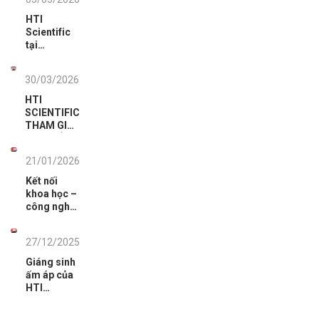
HTI
Scientific
tại
analytica
Vietnam
30/03/2026
2026: Dấu
ấn tiên
HTI
phong
SCIENTIFIC
công nghệ
THAM GIA
phân tích.
HỘI THẢO
TỔNG KẾT
21/01/2026
CÔNG TÁC
KIỂM TRA,
Kết nối
GIÁM SÁT
khoa học –
CHẤT
công nghệ
LƯỢNG
phục vụ
THUỐC,
nhiệm vụ
MỸ PHẨM
27/12/2025
phòng,
NĂM 2025
chống tội
Giáng sinh
VÀ TRIỂN
phạm
ấm áp của
KHAI CÔNG
HTI
TÁC NĂM
Scientific
2026
cùng đại