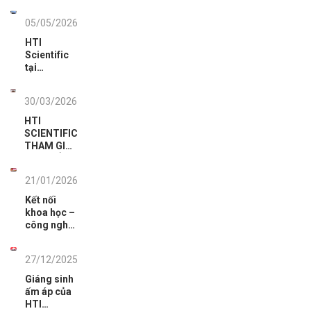
05/05/2026
HTI
Scientific
tại
analytica
Vietnam
30/03/2026
2026: Dấu
ấn tiên
HTI
phong
SCIENTIFIC
công nghệ
THAM GIA
phân tích.
HỘI THẢO
TỔNG KẾT
21/01/2026
CÔNG TÁC
KIỂM TRA,
Kết nối
GIÁM SÁT
khoa học –
CHẤT
công nghệ
LƯỢNG
phục vụ
THUỐC,
nhiệm vụ
MỸ PHẨM
27/12/2025
phòng,
NĂM 2025
chống tội
Giáng sinh
VÀ TRIỂN
phạm
ấm áp của
KHAI CÔNG
HTI
TÁC NĂM