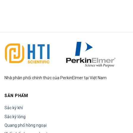
Scientific
2026
cùng đại
gia đình
HTI Group
Nhà phân phối chính thức của PerkinElmer tại Việt Nam
SẢN PHẨM
Sắc ký khí
Sắc ký lỏng
Quang phổ hồng ngoại