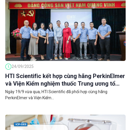
24/09/2025
HTI Scientific kết hợp cùng hãng PerkinElmer
và Viện Kiểm nghiệm thuốc Trung ương tổ
chức Hội thảo chuyên đề: Kiểm soát tồn dư
Ngày 19/9 vừa qua, HTI Scientific đã phối hợp cùng hãng
kim loại trong Dược phẩm, Mỹ phẩm và Thực
PerkinElmer và Viện Kiểm...
phẩm