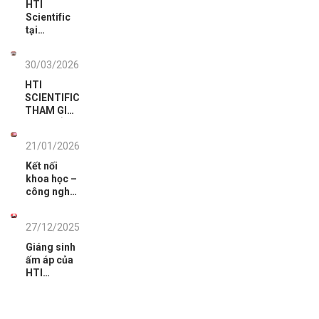
HTI
Scientific
tại
analytica
Vietnam
30/03/2026
2026: Dấu
ấn tiên
HTI
phong
SCIENTIFIC
công nghệ
THAM GIA
phân tích.
HỘI THẢO
TỔNG KẾT
21/01/2026
CÔNG TÁC
KIỂM TRA,
Kết nối
GIÁM SÁT
khoa học –
CHẤT
công nghệ
LƯỢNG
phục vụ
THUỐC,
nhiệm vụ
MỸ PHẨM
27/12/2025
phòng,
NĂM 2025
chống tội
Giáng sinh
VÀ TRIỂN
phạm
ấm áp của
KHAI CÔNG
HTI
TÁC NĂM
Scientific
2026
cùng đại
gia đình