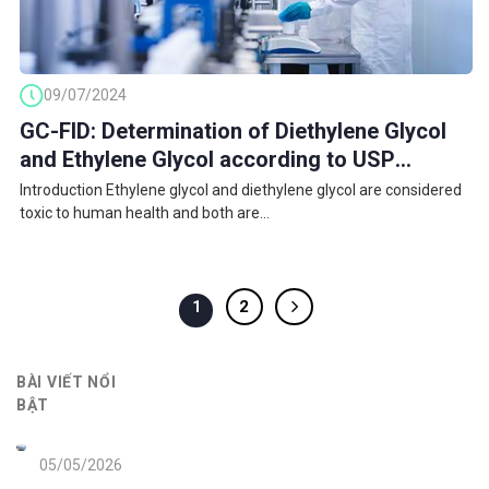
09/07/2024
GC-FID: Determination of Diethylene Glycol
and Ethylene Glycol according to USP
Propylene Glycol Monograph
Introduction Ethylene glycol and diethylene glycol are considered
toxic to human health and both are...
2
1
BÀI VIẾT NỔI
BẬT
05/05/2026