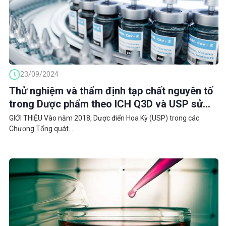
23/09/2024
Thử nghiệm và thẩm định tạp chất nguyên tố
trong Dược phẩm theo ICH Q3D và USP sử
dụng NexION 1100 ICP-MS
GIỚI THIỆU Vào năm 2018, Dược điển Hoa Kỳ (USP) trong các
Chương Tổng quát...