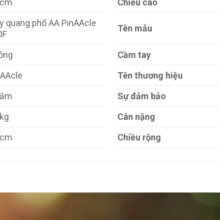
 cm
Chiều cao
y quang phổ AA PinAAcle
Tên mẫu
0F
ông
Cầm tay
nAAcle
Tên thương hiệu
năm
Sự đảm bảo
 kg
Cân nặng
 cm
Chiều rộng