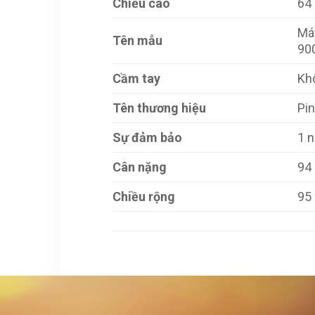
Chiều cao
64
Má
Tên mẫu
90
Cầm tay
Kh
Tên thương hiệu
Pi
Sự đảm bảo
1 
Cân nặng
94
Chiều rộng
95