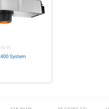
 CỤ GC
2400 System