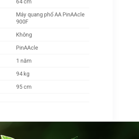
64 cm
Máy quang phổ AA PinAAcle
900F
Không
PinAAcle
1 năm
94 kg
95 cm