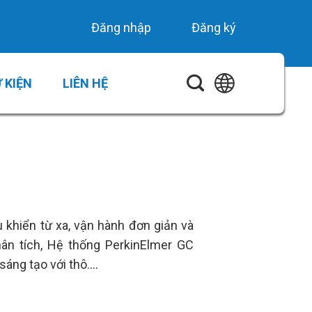
Đăng nhập
Đăng ký
 KIỆN
LIÊN HỆ
u khiển từ xa, vận hành đơn giản và
n tích, Hệ thống PerkinElmer GC
sáng tạo với thô….