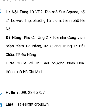
IÊN HỆ CHÚNG TÔI
Hà Nội:
Tầng 10-VP2, Tòa nhà Sun Square, số
21 Lê Đức Thọ, phường Từ Liêm, thành phố Hà
Nội
Đà Nẵng:
Khu C, Tầng 2 - Tòa nhà Công viên
phần mềm Đà Nẵng, 02 Quang Trung, P. Hải
Châu, TP. Đà Nẵng
HCM:
203A Võ Thị Sáu, phường Xuân Hòa,
thành phố Hồ Chí Minh
Hotline:
090 224 5757
Email:
sales@htigroup.vn