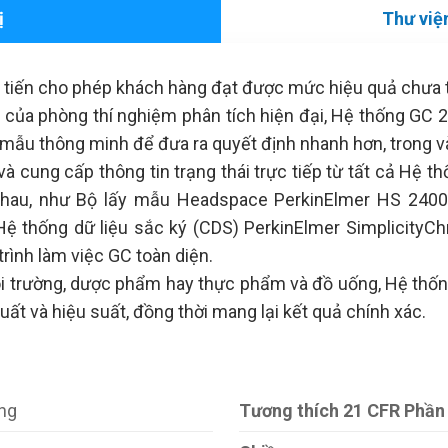
ị
Thư viện
 tiến cho phép khách hàng đạt được mức hiệu quả chưa 
 của phòng thí nghiệm phân tích hiện đại, Hệ thống G
y mẫu thông minh để đưa ra quyết định nhanh hơn, trong v
và cung cấp thông tin trạng thái trực tiếp từ tất cả Hệ 
hau, như Bộ lấy mẫu Headspace PerkinElmer HS 2400 
ệ thống dữ liệu sắc ký (CDS) PerkinElmer SimplicityCh
rình làm việc GC toàn diện.
i trường, dược phẩm hay thực phẩm và đồ uống, Hệ thốn
ất và hiệu suất, đồng thời mang lại kết quả chính xác.
ng
Tương thích 21 CFR Phần