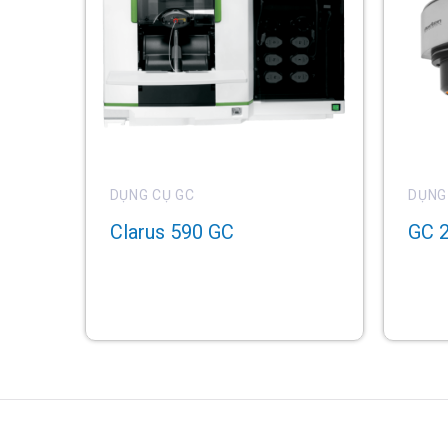
DỤNG CỤ GC
DỤNG
Clarus 590 GC
GC 