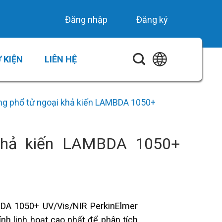
Đăng nhập
Đăng ký
 KIỆN
LIÊN HỆ
g phổ tử ngoại khả kiến LAMBDA 1050+
khả kiến LAMBDA 1050+
DA 1050+ UV/Vis/NIR PerkinElmer
ính linh hoạt cao nhất để phân tích