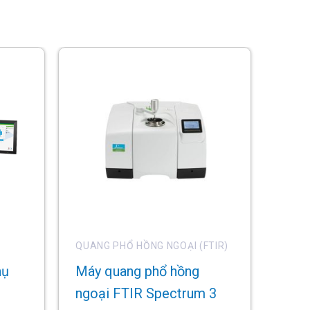
QUANG PHỔ HỒNG NGOẠI (FTIR)
hụ
Máy quang phổ hồng
ngoại FTIR Spectrum 3