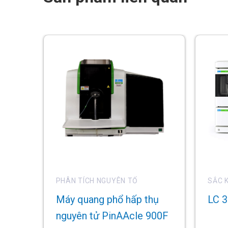
PHÂN TÍCH NGUYÊN TỐ
SẮC 
Máy quang phổ hấp thụ
LC 
nguyên tử PinAAcle 900F