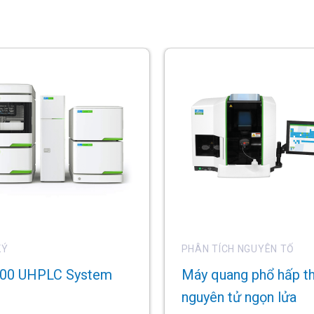
KÝ
PHÂN TÍCH NGUYÊN TỐ
300 UHPLC System
Máy quang phổ hấp t
nguyên tử ngọn lửa