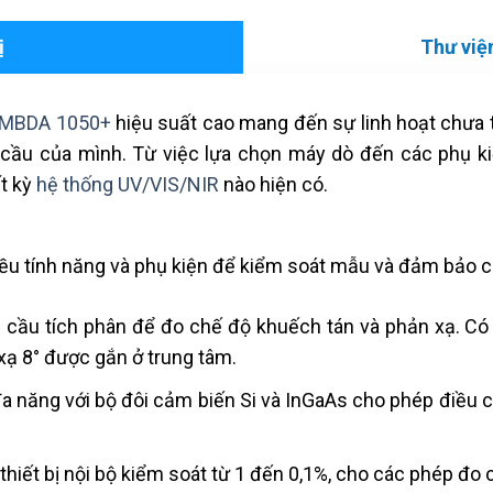
ị
Thư viện
LAMBDA 1050+
hiệu suất cao mang đến sự linh hoạt chưa 
u cầu của mình. Từ việc lựa chọn máy dò đến các phụ 
ất kỳ
hệ thống UV/VIS/NIR
nào hiện có.
ều tính năng và phụ kiện để kiểm soát mẫu và đảm bảo ch
 cầu tích phân để đo chế độ khuếch tán và phản xạ. Có
ạ 8° được gắn ở trung tâm.
 năng với bộ đôi cảm biến Si và InGaAs cho phép điều ch
thiết bị nội bộ kiểm soát từ 1 đến 0,1%, cho các phép đo