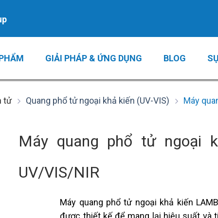
up
 PHẨM
GIẢI PHÁP & ỨNG DỤNG
BLOG
SỰ
n tử
Quang phổ tử ngoại khả kiến (UV-VIS)
Máy quan
Máy quang phổ tử ngoại 
UV/VIS/NIR
Máy quang phổ tử ngoại khả kiến LAMB
được thiết kế để mang lại hiệu suất và t