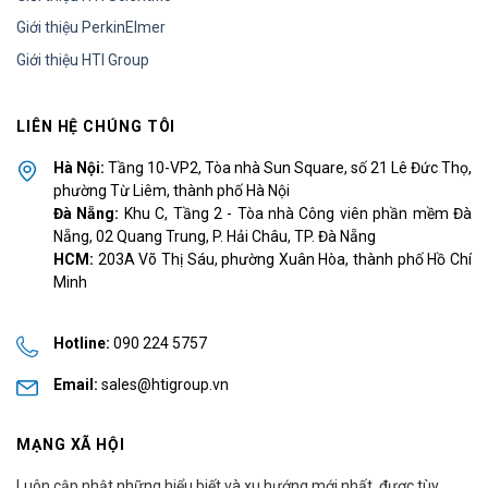
Giới thiệu PerkinElmer
Giới thiệu HTI Group
LIÊN HỆ CHÚNG TÔI
Hà Nội:
Tầng 10-VP2, Tòa nhà Sun Square, số 21 Lê Đức Thọ,
phường Từ Liêm, thành phố Hà Nội
Đà Nẵng:
Khu C, Tầng 2 - Tòa nhà Công viên phần mềm Đà
Nẵng, 02 Quang Trung, P. Hải Châu, TP. Đà Nẵng
HCM:
203A Võ Thị Sáu, phường Xuân Hòa, thành phố Hồ Chí
Minh
Hotline:
090 224 5757
Email:
sales@htigroup.vn
MẠNG XÃ HỘI
Luôn cập nhật những hiểu biết và xu hướng mới nhất, được tùy