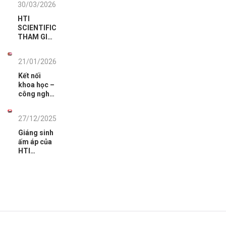
30/03/2026
2026: Dấu
ấn tiên
HTI
phong
SCIENTIFIC
công nghệ
THAM GIA
phân tích.
HỘI THẢO
TỔNG KẾT
21/01/2026
CÔNG TÁC
KIỂM TRA,
Kết nối
GIÁM SÁT
khoa học –
CHẤT
công nghệ
LƯỢNG
phục vụ
THUỐC,
nhiệm vụ
MỸ PHẨM
27/12/2025
phòng,
NĂM 2025
chống tội
Giáng sinh
VÀ TRIỂN
phạm
ấm áp của
KHAI CÔNG
HTI
TÁC NĂM
Scientific
2026
cùng đại
gia đình
HTI Group